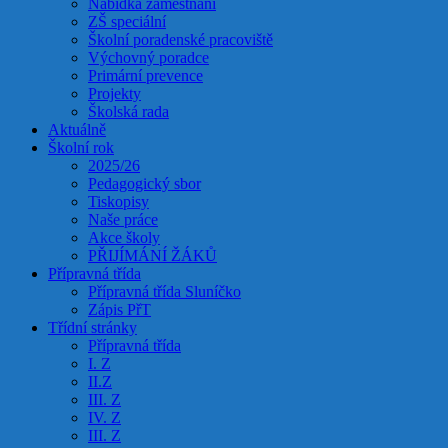
Nabídka zaměstnání
ZŠ speciální
Školní poradenské pracoviště
Výchovný poradce
Primární prevence
Projekty
Školská rada
Aktuálně
Školní rok
2025/26
Pedagogický sbor
Tiskopisy
Naše práce
Akce školy
PŘIJÍMÁNÍ ŽÁKŮ
Přípravná třída
Přípravná třída Sluníčko
Zápis PřT
Třídní stránky
Přípravná třída
I. Z
II.Z
III. Z
IV. Z
III. Z