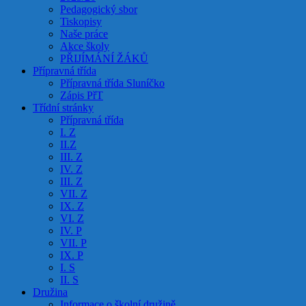
Pedagogický sbor
Tiskopisy
Naše práce
Akce školy
PŘIJÍMÁNÍ ŽÁKŮ
Přípravná třída
Přípravná třída Sluníčko
Zápis PřT
Třídní stránky
Přípravná třída
I. Z
II.Z
III. Z
IV. Z
III. Z
VII. Z
IX. Z
VI. Z
IV. P
VII. P
IX. P
I. S
II. S
Družina
Informace o školní družině