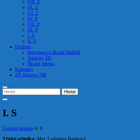
VII. Z
IX. Z
VI. Z
IV. P
VII. P
IX. P
I. S
II. S
Družina
Informace o školní družině
Aktivity ŠD
Školní jídelna
Kontakty
ZŠ Husova 788
Vyhledávání
I. S
Úvodní stránka
>
I. S
Třídní učitelka:
Mgr. Ladislava Bauková