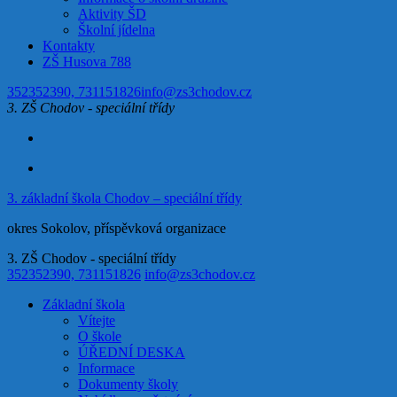
Aktivity ŠD
Školní jídelna
Kontakty
ZŠ Husova 788
352352390, 731151826
info@zs3chodov.cz
3. ZŠ Chodov - speciální třídy
3. základní škola Chodov – speciální třídy
okres Sokolov, příspěvková organizace
3. ZŠ Chodov - speciální třídy
352352390, 731151826
info@zs3chodov.cz
Základní škola
Vítejte
O škole
ÚŘEDNÍ DESKA
Informace
Dokumenty školy