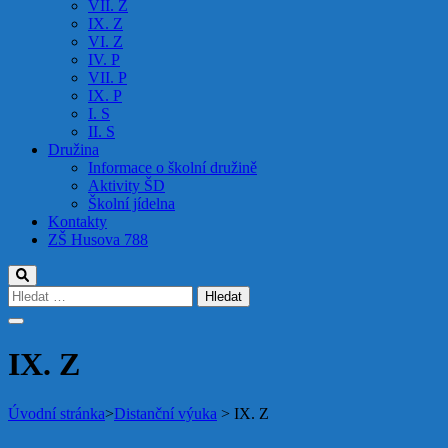
VII. Z
IX. Z
VI. Z
IV. P
VII. P
IX. P
I. S
II. S
Družina
Informace o školní družině
Aktivity ŠD
Školní jídelna
Kontakty
ZŠ Husova 788
Vyhledávání
IX. Z
Úvodní stránka
>
Distanční výuka
>
IX. Z