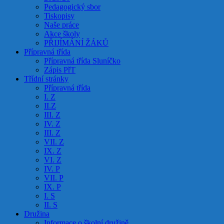
Pedagogický sbor
Tiskopisy
Naše práce
Akce školy
PŘIJÍMÁNÍ ŽÁKŮ
Přípravná třída
Přípravná třída Sluníčko
Zápis PřT
Třídní stránky
Přípravná třída
I. Z
II.Z
III. Z
IV. Z
III. Z
VII. Z
IX. Z
VI. Z
IV. P
VII. P
IX. P
I. S
II. S
Družina
Informace o školní družině