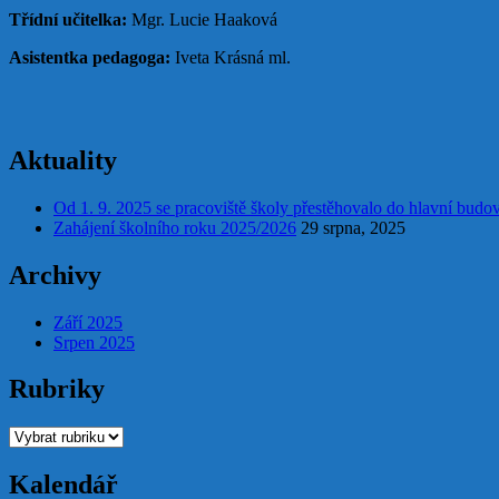
Třídní učitelka:
Mgr. Lucie Haaková
Asistentka pedagoga:
Iveta Krásná ml.
Aktuality
Od 1. 9. 2025 se pracoviště školy přestěhovalo do hlavní budo
Zahájení školního roku 2025/2026
29 srpna, 2025
Archivy
Září 2025
Srpen 2025
Rubriky
Rubriky
Kalendář