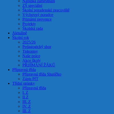
Nabídka zaměstnání
ZŠ speciální
Školní poradenské pracoviště
Výchovný poradce
Primární prevence
Projekty
Školská rada
Aktuálně
Školní rok
2025/26
Pedagogický sbor
Tiskopisy
Naše práce
Akce školy
PŘIJÍMÁNÍ ŽÁKŮ
Přípravná třída
Přípravná třída Sluníčko
Zápis PřT
Třídní stránky
Přípravná třída
I. Z
II.Z
III. Z
IV. Z
III. Z