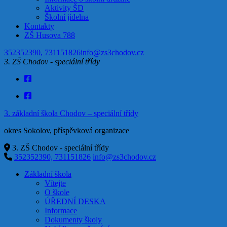
Aktivity ŠD
Školní jídelna
Kontakty
ZŠ Husova 788
352352390, 731151826
info@zs3chodov.cz
3. ZŠ Chodov - speciální třídy
3. základní škola Chodov – speciální třídy
okres Sokolov, příspěvková organizace
3. ZŠ Chodov - speciální třídy
352352390, 731151826
info@zs3chodov.cz
Základní škola
Vítejte
O škole
ÚŘEDNÍ DESKA
Informace
Dokumenty školy